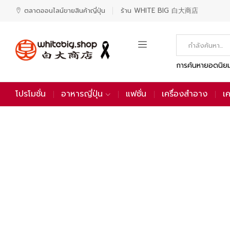
ตลาดออนไลน์ขายสินค้าญี่ปุ่น
ร้าน WHITE BIG 白大商店
ร้าน
ตลาด
การค้นหายอดนิย
WHITE
ออนไลน์
โปรโมชั่น
BIG
ขาย
โปรโมชั่น
อาหารญี่ปุ่น
แฟชั่น
เครื่องสำอาง
เค
สินค้ามาใหม่
白
สินค้า
大
ญี่ปุ่น
商
店